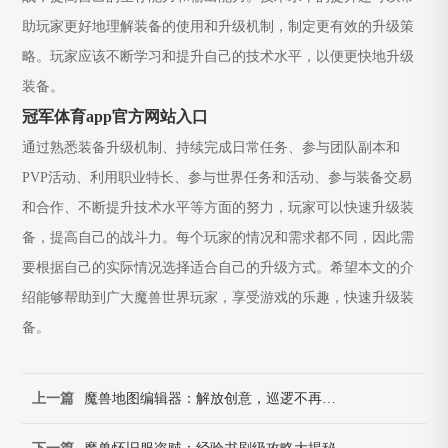
助玩家更好地理解装备的使用和升级机制，制定更有效的升级策
略。玩家应该不断学习和提升自己的技术水平，以便更快地升级
装备。
冠军体育app官方网站入口
通过熟悉装备升级机制、持续完成日常任务、参与团队副本和
PVP活动、利用职业特长、参与世界任务和活动、参与装备交易
和合作、不断提升技术水平等方面的努力，玩家可以快速升级装
备，提高自己的战斗力。每个玩家的情况和需求都不同，因此需
要根据自己的实际情况选择适合自己的升级方式。希望本文的介
绍能够帮助到广大魔兽世界玩家，享受游戏的乐趣，快速升级装
备。
上一篇
魔兽地图编辑器：解放创意，巡逻不再限制