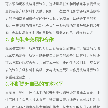
可以帮助玩家快速升级装备。这些世界任务和活动通常会提供大
量的装备升级材料和奖励。例如，一些世界任务需要玩家击败特
定的怪物或者完成特定的任务目标，完成后可以获得丰厚的奖
励。一些特殊的节日活动也会提供一些独特的装备升级材料和奖
励。参与世界任务和活动是快速升级装备的另一种有效方式。
7. 参与装备交易和合作
在魔兽世界中，玩家之间可以进行装备交易和合作。通过与其他
玩家交易装备，玩家可以获得自己需要的装备升级材料。玩家还
可以与其他玩家合作，共同完成一些困难的任务和副本，获得更
多的装备升级材料和奖励。参与装备交易和合作是快速升级装备
的重要途径之一。
8. 不断提升自己的技术水平
在魔兽世界中，技术水平的提升对于快速升级装备非常重要。通
过不断提升自己的技术水平，玩家可以更好地应对各种战斗和挑
战，提高自己的生存能力和输出能力。技术水平的提升还可以帮