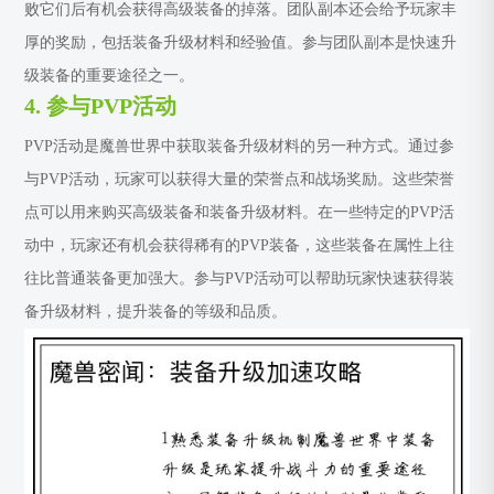
败它们后有机会获得高级装备的掉落。团队副本还会给予玩家丰
厚的奖励，包括装备升级材料和经验值。参与团队副本是快速升
级装备的重要途径之一。
4. 参与PVP活动
PVP活动是魔兽世界中获取装备升级材料的另一种方式。通过参
与PVP活动，玩家可以获得大量的荣誉点和战场奖励。这些荣誉
点可以用来购买高级装备和装备升级材料。在一些特定的PVP活
动中，玩家还有机会获得稀有的PVP装备，这些装备在属性上往
往比普通装备更加强大。参与PVP活动可以帮助玩家快速获得装
备升级材料，提升装备的等级和品质。