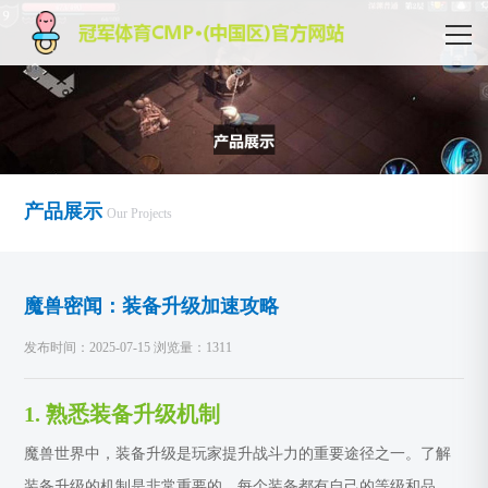
产品展示
Our Projects
魔兽密闻：装备升级加速攻略
发布时间：2025-07-15 浏览量：1311
1. 熟悉装备升级机制
魔兽世界中，装备升级是玩家提升战斗力的重要途径之一。了解
装备升级的机制是非常重要的。每个装备都有自己的等级和品