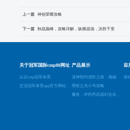
上一篇
神创荣耀攻略
下一篇
秋战巅峰，攻略详解，纵横战场，决胜千里
关于冠军国际cmp88网址
产品展示
应
认识cmp冠军体育
龙神契约进阶之路：揭秘超凡羁绊的奥秘
游
交流冠军体育app官方网站入口
黑暗之光小号攻略
魔兽：伊利丹武器幻化全解析