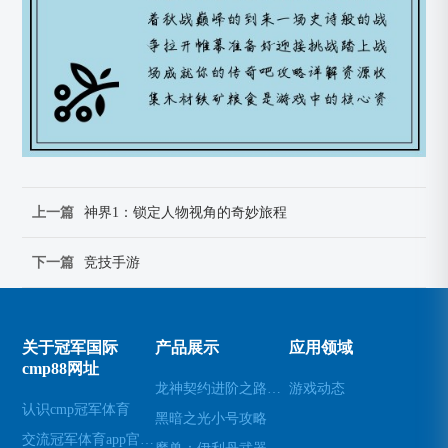
上一篇
神界1：锁定人物视角的奇妙旅程
下一篇
竞技手游
关于冠军国际
产品展示
应用领域
cmp88网址
龙神契约进阶之路：揭秘超凡羁绊的奥秘
游戏动态
认识cmp冠军体育
黑暗之光小号攻略
交流冠军体育app官方网站入口