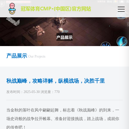
产品展示
Our Projects
秋战巅峰，攻略详解，纵横战场，决胜千里
发布时间：2025-05-30 浏览量：770
当金秋的落叶在风中翩翩起舞，标志着《秋战巅峰》的到来，一
场史诗般的战争拉开帷幕。准备好迎接挑战，踏上战场，成就你
的传奇吧！